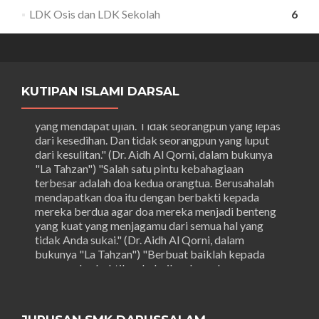
LDK Osis dan LDK Sekolah
6
KUTIPAN ISLAMI DARSAL
Ketahuilah, bahwa anda bukan satu-satunya orang
yang mendapat ujian. Tidak seorangpun yang lepas
dari kesedihan. Dan tidak seorangpun yang luput
dari kesulitan." (Dr. Aidh Al Qorni, dalam bukunya
"La Tahzan") "Salah satu pintu kebahagiaan
terbesar adalah doa kedua orangtua. Berusahalah
mendapatkan doa itu dengan berbakti kepada
mereka berdua agar doa mereka menjadi benteng
yang kuat yang menjagamu dari semua hal yang
tidak Anda sukai." (Dr. Aidh Al Qorni, dalam
bukunya "La Tahzan") "Berbuat baiklah kepada
sesama, dan baktikan kebaikan kepada semua
orang agar Anda akan mendapatkan kebahagiaan
dari menjenguk orang sakit, dan memberi sesuatu
kepada orang yang membutuhkannya, dan dari