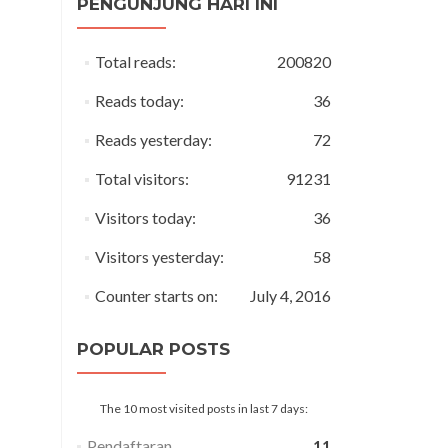
PENGUNJUNG HARI INI
Total reads:
200820
Reads today:
36
Reads yesterday:
72
Total visitors:
91231
Visitors today:
36
Visitors yesterday:
58
Counter starts on:
July 4, 2016
POPULAR POSTS
The 10 most visited posts in last 7 days:
Pendaftaran
11