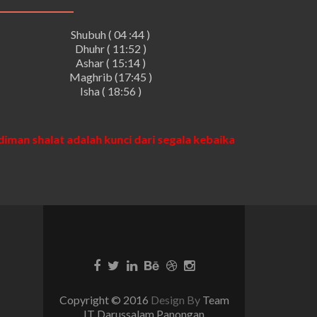
Multimedia
Shubuh ( 04 :44 )
, dan
.
Dhuhr ( 11:52 )
Ashar ( 15:14 )
Maghrib (17:45 )
Isha ( 18:56 )
n shalat adalah kunci dari segala kebaikan”.
“Siapapun yang 
,
Copyright © 2016
Design By
Team
IT Darussalam Panongan