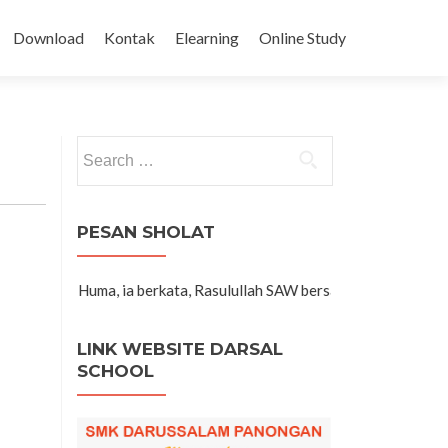
Download
Kontak
Elearning
Online Study
Search for:
PESAN SHOLAT
Agama Islam di
 Umar R. Huma, ia berkata, Rasulullah SAW bersabda,"
LINK WEBSITE DARSAL
SCHOOL