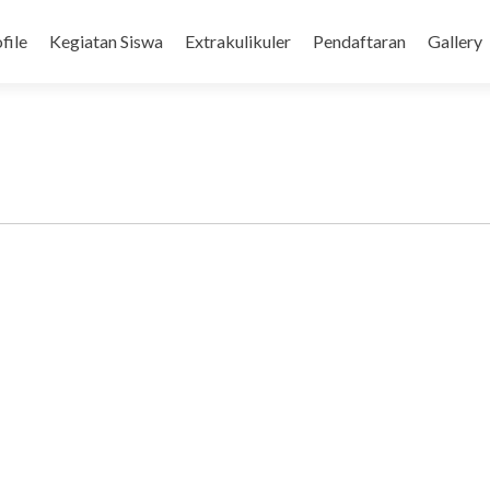
t
file
Kegiatan Siswa
Extrakulikuler
Pendaftaran
Gallery
Dari Ibnu