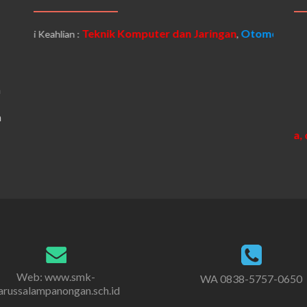
Teknik Komputer dan Jaringan
Otomotif
Kompetensi Keahlian :
,
h
a
“Shalat merupakan tiang agama, dima
Kompetensi Keahlian :
Web: www.smk-
WA 0838-5757-0650
arussalampanongan.sch.id