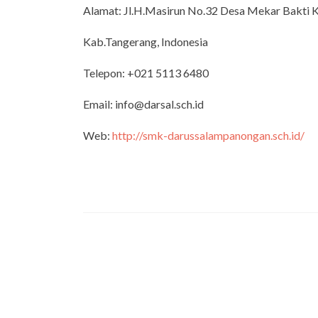
Alamat: Jl.H.Masirun No.32 Desa Mekar Bakti 
Kab.Tangerang, Indonesia
Telepon: +021 5113 6480
Email: info@darsal.sch.id
Web:
http://smk-darussalampanongan.sch.id/